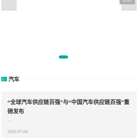
，看到王
一手烂牌却打出王炸的明
了朱
汽车
“全球汽车供应链百强”与“中国汽车供应链百强”重
磅发布
...
2026-07-04