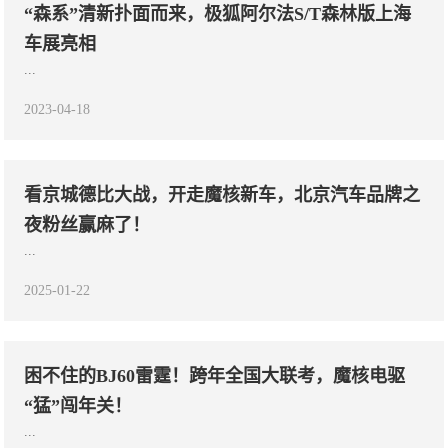
“森系”清新扑面而来，极狐阿尔法S/T森林版上海
车展亮相
...
2023-04-18
看京城德比大战，开走魔核新车，北京汽车品牌之
夜粉丝赢麻了！
...
2025-01-22
困不住的BJ60雷霆！跨年全国大联考，魔核电驱
“猛”闯年关！
...