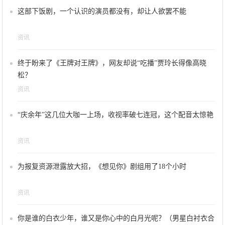
这部下饭剧，一个认识的演员都没有，却让人欲罢不能
资讯
终于盼来了《王牌对王牌》，网友却说“吃播”贾玲长得像高晓
松？
资讯
“庆余年”这几位大咖一上场，收视率破七连冠，这个配音太惊艳
资讯
为报复资源泄露放大招，《想见你》剧组用了18个小时
资讯
你是谁的白衣少年，谁又是你心中的白月光呢？（男星白衬衣合