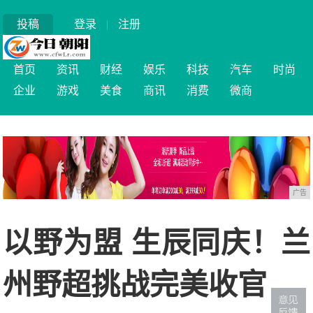
投稿
登录
|
注册
首页
资讯
财经
娱乐
科技
汽车
时尚
企业
游戏
美食
商讯
消费
微商
广告
以野为盟 生辰同庆！兰
州野超挑战完美收官