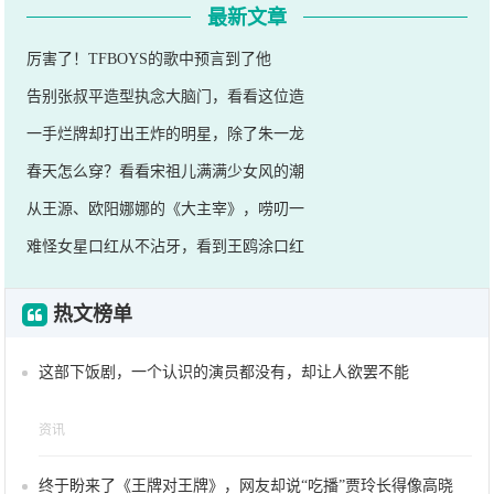
最新文章
厉害了！TFBOYS的歌中预言到了他
告别张叔平造型执念大脑门，看看这位造
一手烂牌却打出王炸的明星，除了朱一龙
春天怎么穿？看看宋祖儿满满少女风的潮
从王源、欧阳娜娜的《大主宰》，唠叨一
难怪女星口红从不沾牙，看到王鸥涂口红
热文榜单
这部下饭剧，一个认识的演员都没有，却让人欲罢不能
资讯
终于盼来了《王牌对王牌》，网友却说“吃播”贾玲长得像高晓