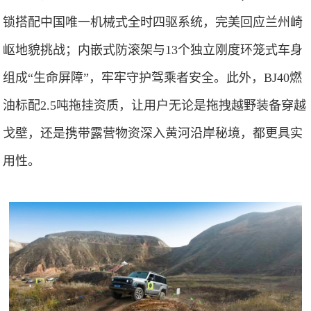
锁搭配中国唯一机械式全时四驱系统，完美回应兰州崎
岖地貌挑战；内嵌式防滚架与13个独立刚度环笼式车身
组成“生命屏障”，牢牢守护驾乘者安全。此外，BJ40燃
油标配2.5吨拖挂资质，让用户无论是拖拽越野装备穿越
戈壁，还是携带露营物资深入黄河沿岸秘境，都更具实
用性。