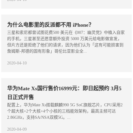
为什么电影里的反派都不用 iPhone？
三星和索尼都曾试图花费500 美元在《007：幽灵党》中植入自家
的手机，三星甚至还愿意额外投资 5000 万美元给电影做宣发，
但片方还是拒绝了他们的请求，因为他们认为「这有可能损害到
詹姆斯-邦德的固有形象」哥伦比亚影业全...
2020-04-10
华为Mate Xs国行售价16999元：即日起预约 3月5
日正式开售
配置上，华为Mate Xs搭载麒麟990 5G SoC旗舰芯片，CPU采用2
个超大核+2个大核+4个小核的三档能效架构，最高主频可达
2.86GHz，支持SA/NSA双模5G。...
2020-04-09