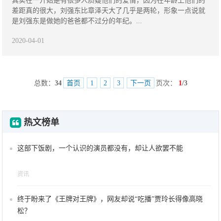
其实在一开始是有很多人质疑他们的爱情，因为在年龄上他们的
差距真的很大，刘强东比章泽天大了几乎是两轮，形象一点说就
是刘强东是做她的爸爸都不过分的年纪。...
2020-04-01
总数：
34
首页
1
2
3
下一页
页次：
1
/3
热文榜单
这部下饭剧，一个认识的演员都没有，却让人欲罢不能
资讯
终于盼来了《王牌对王牌》，网友却说“吃播”贾玲长得像高晓
松？