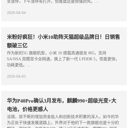
至涨停，下午涨停有打开，但尾盘还是顽强封死。...
2020-04-04
米粉好疯狂！小米10助阵天猫超级品牌日！日销售
额破三亿
作为新的5G 旗舰机型，小米 10 搭载高通骁龙 865，支持
SA/NSA 双模双卡全网通，换上了新一代 LPDDR 5，性能更快，
功耗更低。...
2020-04-03
华为P40Pro确认3月发布，麒麟990+超级光变+大
电池，价格更感人
没错，就不断的增加资金投入和创新技术积累的深入，如今的华
为正处于快速发展道路上，外界对于他的下一款旗舰也是十分的