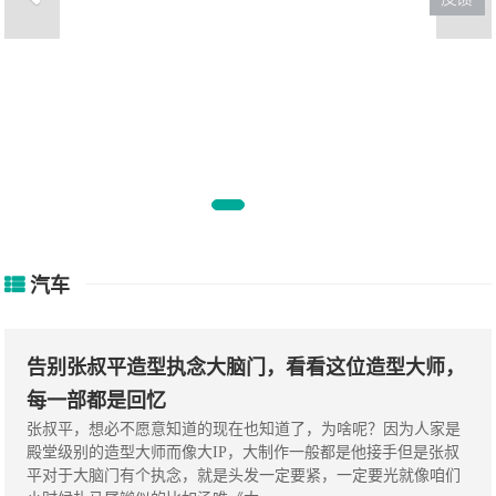
难怪女星口红从不沾牙，看到王
鸥涂
汽车
告别张叔平造型执念大脑门，看看这位造型大师，
每一部都是回忆
张叔平，想必不愿意知道的现在也知道了，为啥呢？因为人家是
殿堂级别的造型大师而像大IP，大制作一般都是他接手但是张叔
平对于大脑门有个执念，就是头发一定要紧，一定要光就像咱们