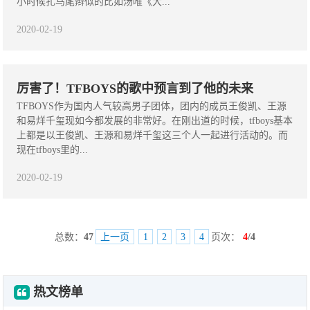
小时候扎马尾辫似的比如汤唯《大...
2020-02-19
厉害了！TFBOYS的歌中预言到了他的未来
TFBOYS作为国内人气较高男子团体，团内的成员王俊凯、王源
和易烊千玺现如今都发展的非常好。在刚出道的时候，tfboys基本
上都是以王俊凯、王源和易烊千玺这三个人一起进行活动的。而
现在tfboys里的...
2020-02-19
总数：
47
上一页
1
2
3
4
页次：
4
/4
热文榜单