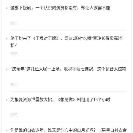
这部下饭剧，一个认识的演员都没有，却让人欲罢不能
资讯
终于盼来了《王牌对王牌》，网友却说“吃播”贾玲长得像高晓
松？
资讯
“庆余年”这几位大咖一上场，收视率破七连冠，这个配音太惊艳
资讯
为报复资源泄露放大招，《想见你》剧组用了18个小时
资讯
你是谁的白衣少年，谁又是你心中的白月光呢？（男星白衬衣合