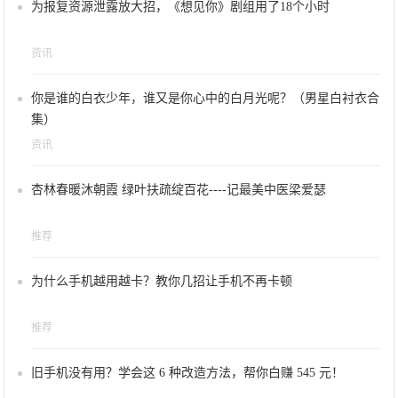
为报复资源泄露放大招，《想见你》剧组用了18个小时
资讯
你是谁的白衣少年，谁又是你心中的白月光呢？（男星白衬衣合
集）
资讯
杏林春暖沐朝霞 绿叶扶疏绽百花----记最美中医梁爱瑟
推荐
为什么手机越用越卡？教你几招让手机不再卡顿
推荐
旧手机没有用？学会这 6 种改造方法，帮你白赚 545 元！