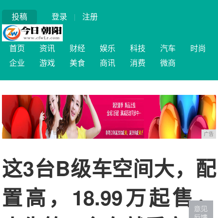
投稿
登录
|
注册
首页
资讯
财经
娱乐
科技
汽车
时尚
企业
游戏
美食
商讯
消费
微商
广告
这3台B级车空间大，配
置高，18.99万起售，