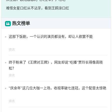
难怪女星口红从不沾牙，看到王鸥涂口红
热文榜单
这部下饭剧，一个认识的演员都没有，却让人欲罢不能
资讯
终于盼来了《王牌对王牌》，网友却说“吃播”贾玲长得像高晓
松？
资讯
“庆余年”这几位大咖一上场，收视率破七连冠，这个配音太惊艳
资讯