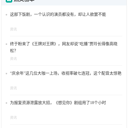
这部下饭剧，一个认识的演员都没有，却让人欲罢不能
资讯
终于盼来了《王牌对王牌》，网友却说“吃播”贾玲长得像高晓
松？
资讯
“庆余年”这几位大咖一上场，收视率破七连冠，这个配音太惊艳
资讯
为报复资源泄露放大招，《想见你》剧组用了18个小时
资讯