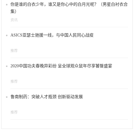
你是谁的白衣少年，谁又是你心中的白月光呢？（男星白衬衣合
集）
资讯
ASICS亚瑟士驰援一线，与中国人民同心战疫
推荐
2020中国功夫春晚异彩纷 呈全球观众鼠年尽享饕餮盛宴
推荐
鲁南制药：突破人才瓶颈 创新驱动发展
推荐