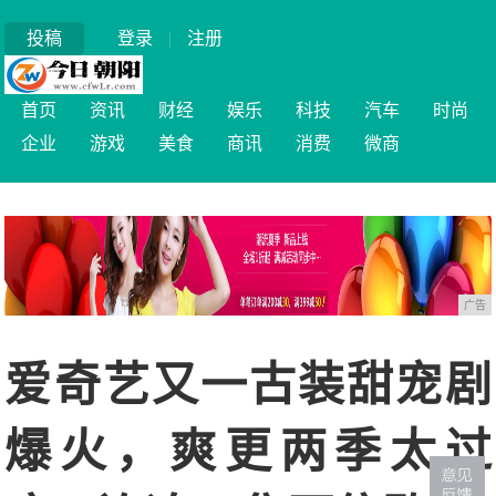
投稿
登录
|
注册
首页
资讯
财经
娱乐
科技
汽车
时尚
企业
游戏
美食
商讯
消费
微商
广告
爱奇艺又一古装甜宠剧
爆火，爽更两季太过