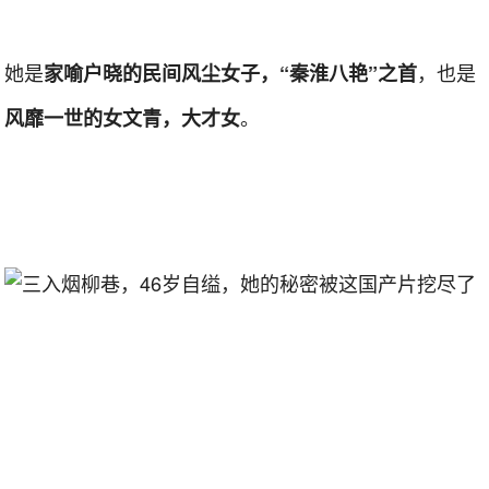
她是
，也是
家喻户晓的民间风尘女子，“秦淮八艳”之首
。
风靡一世
的女文青，大才女