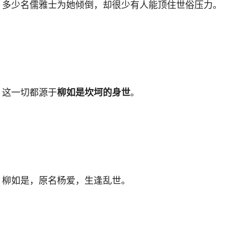
多少名儒雅士为她倾倒，却很少有人能顶住世俗压力。
这一切都源于
。
柳如是坎坷的身世
柳如是，原名杨爱，生逢乱世。