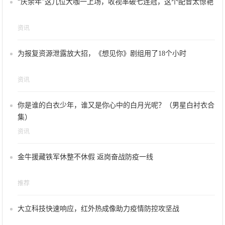
“庆余年”这几位大咖一上场，收视率破七连冠，这个配音太惊艳
资讯
为报复资源泄露放大招，《想见你》剧组用了18个小时
资讯
你是谁的白衣少年，谁又是你心中的白月光呢？（男星白衬衣合
集）
资讯
金牛援藏铁军休整不休假 返岗奋战防疫一线
推荐
大立科技快速响应，红外热成像助力疫情防控攻坚战