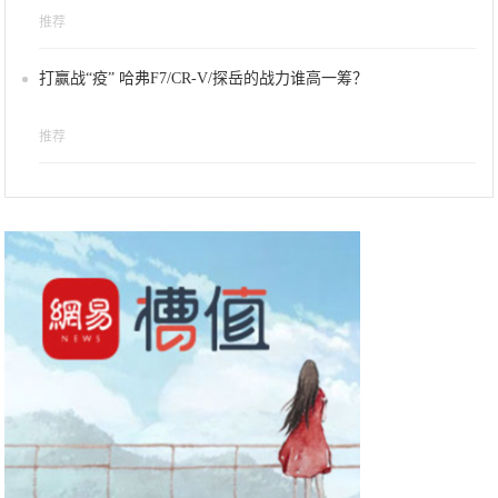
推荐
打赢战“疫” 哈弗F7/CR-V/探岳的战力谁高一筹？
推荐