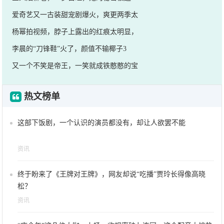
爱奇艺又一古装甜宠剧爆火，爽更两季太
杨幂拍视频，脖子上露出的红痕太明显，
李晨的“刀锋鞋”火了，颜值不输椰子3
又一个不笑是帝王，一笑就成铁憨憨的宝
热文榜单
这部下饭剧，一个认识的演员都没有，却让人欲罢不能
资讯
终于盼来了《王牌对王牌》，网友却说“吃播”贾玲长得像高晓
松？
资讯