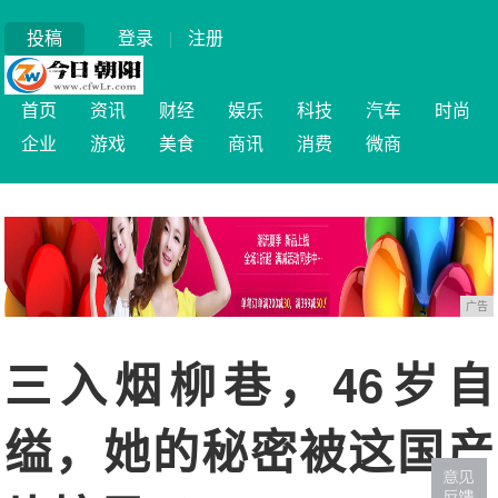
投稿
登录
|
注册
首页
资讯
财经
娱乐
科技
汽车
时尚
企业
游戏
美食
商讯
消费
微商
广告
三入烟柳巷，46岁自
缢，她的秘密被这国产