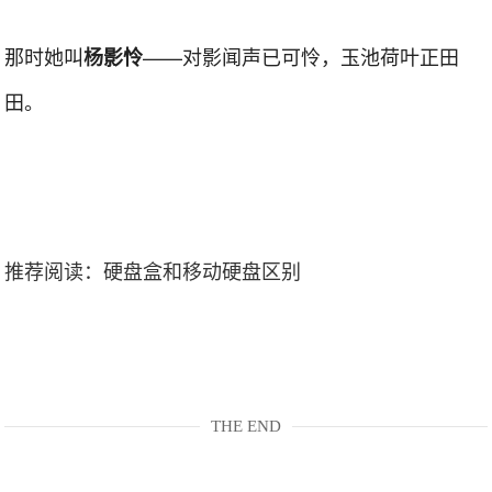
那时她叫
——对影闻声已可怜，玉池荷叶正田
杨影怜
田。
推荐阅读：
硬盘盒和移动硬盘区别
THE END