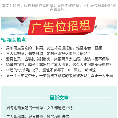
本文系转载，版权归原作者所有；旨在传递信息，不代表今日朝阳的观
点和立场。
相关热点
周冬雨最爱吃的一种菜，女生却通通拒绝，难怪她会一直瘦
三入烟柳巷，46岁自缢，她的秘密被这国产片挖尽了
爱奇艺又一古装甜宠剧爆火，爽更两季太过瘾，连追12集不停歇
杨幂拍视频，脖子上露出的红痕太明显，这么大年纪能承受得住？
李晨的“刀锋鞋”火了，颜值不输椰子350，网友：新潮流
又一个不笑是帝王，一笑就成铁憨憨的宝藏被发现！真正一人千面
最新文章
周冬雨最爱吃的一种菜，女生却通通拒绝
三入烟柳巷，46岁自缢，她的秘密被这