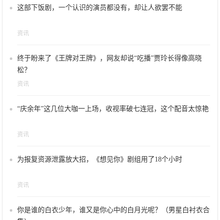
这部下饭剧，一个认识的演员都没有，却让人欲罢不能
资讯
终于盼来了《王牌对王牌》，网友却说“吃播”贾玲长得像高晓
松？
资讯
“庆余年”这几位大咖一上场，收视率破七连冠，这个配音太惊艳
资讯
为报复资源泄露放大招，《想见你》剧组用了18个小时
资讯
你是谁的白衣少年，谁又是你心中的白月光呢？（男星白衬衣合