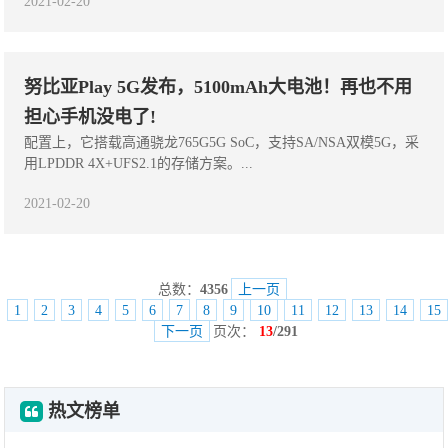
2021-02-20
努比亚Play 5G发布，5100mAh大电池！再也不用
担心手机没电了!
配置上，它搭载高通骁龙765G5G SoC，支持SA/NSA双模5G，采
用LPDDR 4X+UFS2.1的存储方案。...
2021-02-20
总数：
4356
上一页
1
2
3
4
5
6
7
8
9
10
11
12
13
14
15
下一页
页次：
13
/291
热文榜单