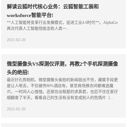
解读云狐时代核心业务：云狐智能工装和
worksforce智能平台!
**人工智能将变革行业发展模式，促进工业4.0时代**。AlphaGo
再次代表人工智能彻底击败人类一...
2021-02-20
微型摄像头VS探测仪评测，再教2个手机探测摄像
头的绝招!
最近针孔照相机、微型摄像头偷拍的新闻层出不穷，藏匿手段更
是让人咂舌，不仅被传80%酒店有，甚至商场换衣间都难逃魔
爪，一时间人心惶惶。还居住出租屋的求真君，也忍不住在家仔
细翻查了半天，看看自己的生活有没有变成别人的色情片（...
2021-02-20