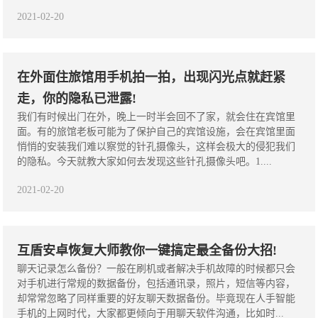
2021-02-20
在外面住旅馆用手机拍一拍，出现闪光点就赶紧
走，你的隐私已泄露!
我们有时候出门在外，晚上一时半会回不了家，就会住在宾馆里
面。有的旅馆老板可能为了保护自己的宾馆设施，会在宾馆里面
悄悄的安装我们难以察觉的针孔摄像头，这样会极大的侵犯我们
的隐私。今天就教大家如何去发现这些针孔摄像头吧。1....
2021-02-20
互盾安卓恢复大师教你一键搞定最全备份大招!
聊天记录怎么备份？一般在刷机或者解决手机故障的时候都只会
对手机进行常规的数据备份，包括通讯录，照片，短信等内容，
却常常忽略了同样重要的好友聊天数据备份。毕竟现在人手智能
手机的上网时代，大家都更倾向于用聊天软件沟通，比如时...