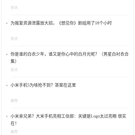
资讯
为报复资源泄露放大招，《想见你》剧组用了18个小时
资讯
你是谁的白衣少年，谁又是你心中的白月光呢？（男星白衬衣合
集）
资讯
小米手机5为啥抢不到？答案在这里
推荐
小米亲兄弟？大米手机亮相工信部：关键是Logo太过亮眼 很实
在！
推荐