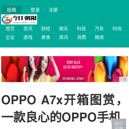
投稿
登录
|
注册
首页
资讯
财经
娱乐
科技
汽车
时尚
企业
游戏
美食
商讯
消费
微商
广告
OPPO A7x开箱图赏，
一款良心的OPPO手机