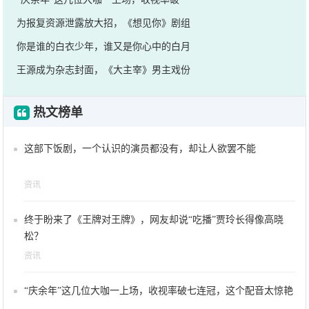
为报复资源泄露放大招，《想见你》剧组
你是谁的白衣少年，谁又是你心中的白月
王源成为杂志封面，《大主宰》男主戏份
热文榜单
这部下饭剧，一个认识的演员都没有，却让人欲罢不能
资讯
终于盼来了《王牌对王牌》，网友却说“吃播”贾玲长得像高晓
松？
资讯
“庆余年”这几位大咖一上场，收视率破七连冠，这个配音太惊艳