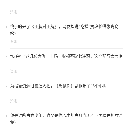
资讯
终于盼来了《王牌对王牌》，网友却说“吃播”贾玲长得像高晓
松？
资讯
“庆余年”这几位大咖一上场，收视率破七连冠，这个配音太惊艳
资讯
为报复资源泄露放大招，《想见你》剧组用了18个小时
资讯
你是谁的白衣少年，谁又是你心中的白月光呢？（男星白衬衣合
集）