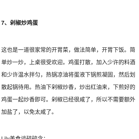
7、剁椒炒鸡蛋
这也是一道很家常的开胃菜，做法简单，开胃下饭。简
单炒一炒，上桌很受欢迎。鸡蛋打散，加入少许的料酒
和少许温水拌匀，热锅凉油将蛋液下锅煎凝固，然后划
散起锅待用。热油下剁椒炒香，炒出红油来，下煎好的
鸡蛋一起炒香即可。剁椒已经很咸了，所以不需要额外
加盐了，以免太咸了。
Lily美食谈碎碎念：