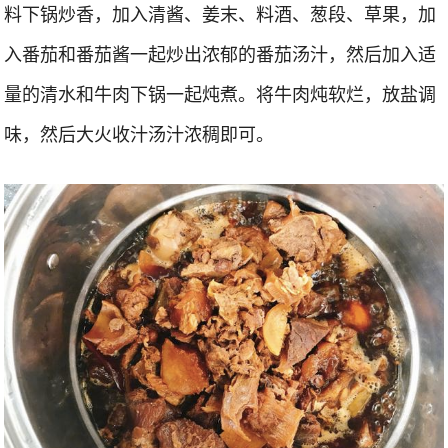
料下锅炒香，加入清酱、姜末、料酒、葱段、草果，加
入番茄和番茄酱一起炒出浓郁的番茄汤汁，然后加入适
量的清水和牛肉下锅一起炖煮。将牛肉炖软烂，放盐调
味，然后大火收汁汤汁浓稠即可。