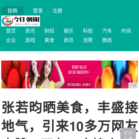
投稿
登录
|
注册
首页
资讯
财经
娱乐
科技
汽车
时尚
企业
游戏
美食
商讯
消费
微商
广告
张若昀晒美食，丰盛接
地气，引来10多万网友