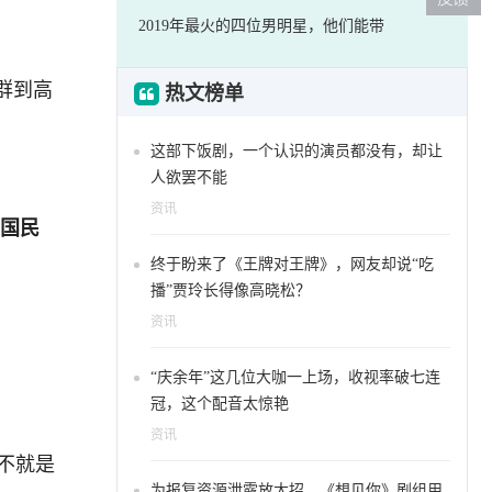
2019年最火的四位男明星，他们能带
群到高
热文榜单
这部下饭剧，一个认识的演员都没有，却让
人欲罢不能
资讯
国民
终于盼来了《王牌对王牌》，网友却说“吃
播”贾玲长得像高晓松？
资讯
“庆余年”这几位大咖一上场，收视率破七连
冠，这个配音太惊艳
资讯
不就是
为报复资源泄露放大招，《想见你》剧组用