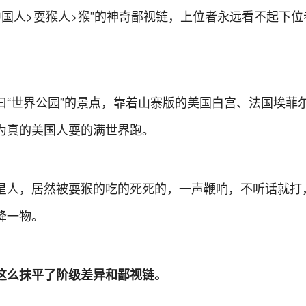
中国人>耍猴人>猴”的神奇鄙视链，上位者永远看不起下位
曰“世界公园”的景点，靠着山寨版的美国白宫、法国埃菲
为真的美国人耍的满世界跑。
星人，居然被耍猴的吃的死死的，一声鞭响，不听话就打
降一物。
就这么抹平了阶级差异和鄙视链。