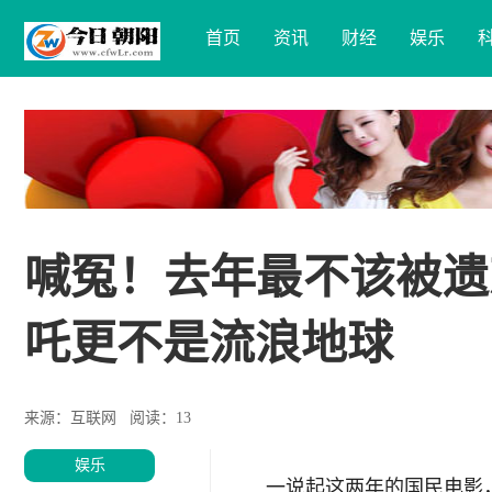
首页
资讯
财经
娱乐
喊冤！去年最不该被遗
吒更不是流浪地球
来源：互联网
阅读：13
娱乐
一说起这两年的国民电影