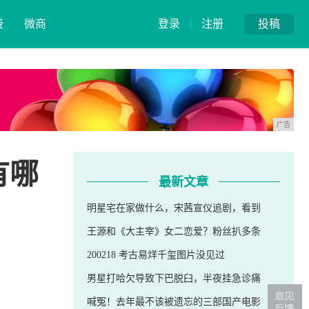
费
微商
登录
|
注册
投稿
广告
有哪
最新文章
明星宅在家做什么，宋茜宣仪追剧，看到
王源和《大主宰》女二恋爱？粉丝扒多条
200218 考古易烊千玺图片没见过
男星打哈欠导致下巴脱臼，半夜挂急诊痛
喊冤！去年最不该被遗忘的三部国产电影