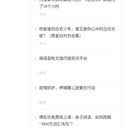
了18个小时
资讯
你是谁的白衣少年，谁又是你心中的白月光
呢？（男星白衬衣合集）
资讯
保靖县牧文瑞代销资讯平台
推荐
疫情防护，呷哺暖心送餐在行动
推荐
博实乐免费线上课：亲子阅读，如何跨越
“3000万词汇鸿沟”？