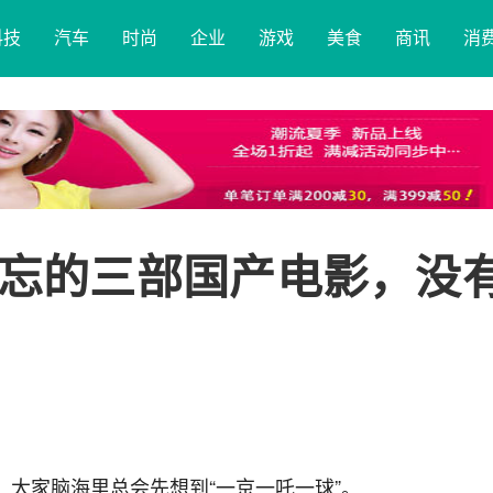
科技
汽车
时尚
企业
游戏
美食
商讯
消
忘的三部国产电影，没
，大家脑海里总会先想到“一京一吒一球”。