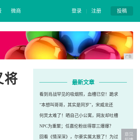
费
微商
登录
|
注册
投稿
广告
又将
最新文章
看到肖战罕见的吸烟照，血槽已空！跪求
“本想叫哥哥，其实是同岁”，宋威龙还
何炅太难了！晒自己小公寓，网友却吐槽
NPC为重聚；任嘉伦粉丝得罪三爆爆？
回看《情深深》，尔豪实属太狠了！为过