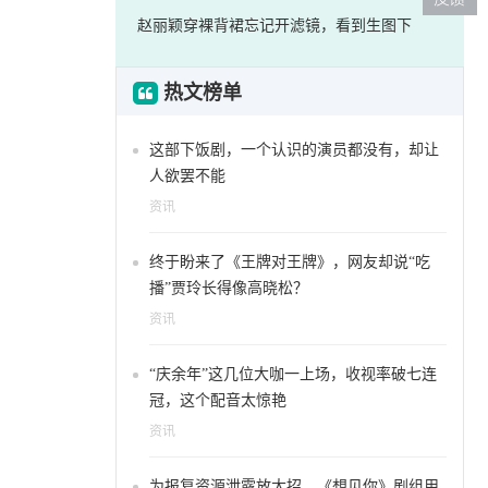
赵丽颖穿裸背裙忘记开滤镜，看到生图下
热文榜单
这部下饭剧，一个认识的演员都没有，却让
人欲罢不能
资讯
终于盼来了《王牌对王牌》，网友却说“吃
播”贾玲长得像高晓松？
资讯
“庆余年”这几位大咖一上场，收视率破七连
冠，这个配音太惊艳
资讯
为报复资源泄露放大招，《想见你》剧组用