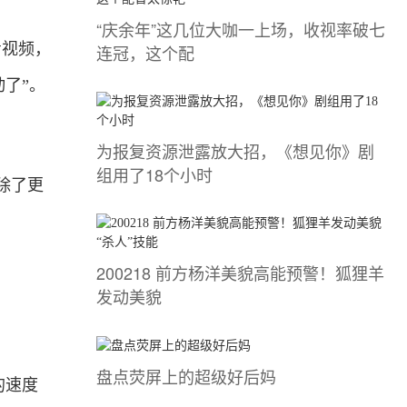
“庆余年”这几位大咖一上场，收视率破七
看视频，
连冠，这个配
了”。
为报复资源泄露放大招，《想见你》剧
组用了18个小时
除了更
200218 前方杨洋美貌高能预警！狐狸羊
发动美貌
盘点荧屏上的超级好后妈
的速度