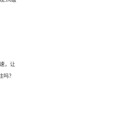
现3A级
速，让
住吗？