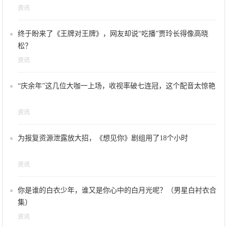
资讯
终于盼来了《王牌对王牌》，网友却说“吃播”贾玲长得像高晓
松？
资讯
“庆余年”这几位大咖一上场，收视率破七连冠，这个配音太惊艳
资讯
为报复资源泄露放大招，《想见你》剧组用了18个小时
资讯
你是谁的白衣少年，谁又是你心中的白月光呢？（男星白衬衣合
集）
资讯