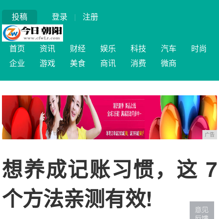
投稿
登录
|
注册
首页
资讯
财经
娱乐
科技
汽车
时尚
企业
游戏
美食
商讯
消费
微商
广告
想养成记账习惯，这 7
个方法亲测有效!