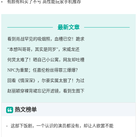
有颜有料买了不亏 高性能玩家手机推荐
最新文章
看到肖战罕见的吸烟照，血槽已空！跪求
“本想叫哥哥，其实是同岁”，宋威龙还
何炅太难了！晒自己小公寓，网友却吐槽
NPC为重聚；任嘉伦粉丝得罪三爆爆？
回看《情深深》，尔豪实属太狠了！为过
赵丽颖穿裸背裙忘记开滤镜，看到生图下
热文榜单
这部下饭剧，一个认识的演员都没有，却让人欲罢不能