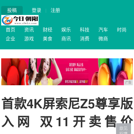
投稿
登录
|
注册
首页
资讯
财经
娱乐
科技
汽车
时尚
企业
游戏
美食
商讯
消费
微商
广告
首款4K屏索尼Z5尊享版
入网 双11开卖售价