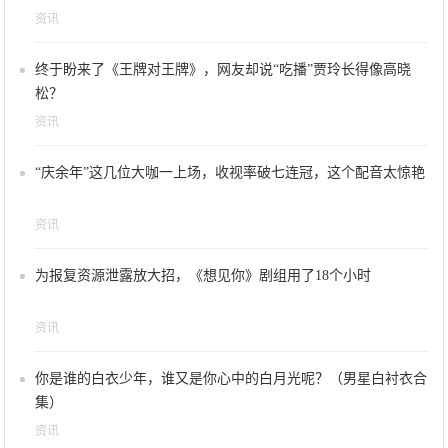
资讯
终于盼来了《王牌对王牌》，网友却说“吃播”贾玲长得像高晓
松？
资讯
“庆余年”这几位大咖一上场，收视率破七连冠，这个配音太惊艳
资讯
为报复资源泄露放大招，《想见你》剧组用了18个小时
资讯
你是谁的白衣少年，谁又是你心中的白月光呢？（男星白衬衣合
集）
资讯