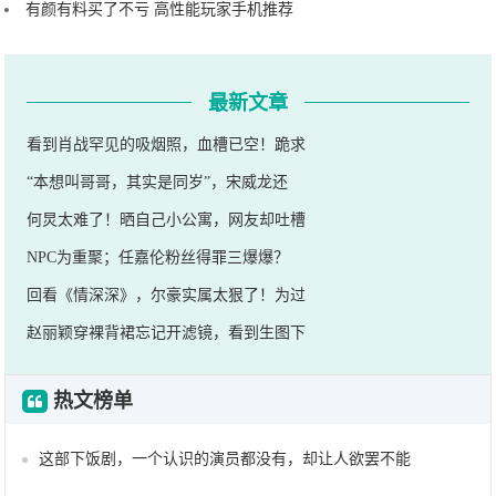
有颜有料买了不亏 高性能玩家手机推荐
最新文章
看到肖战罕见的吸烟照，血槽已空！跪求
“本想叫哥哥，其实是同岁”，宋威龙还
何炅太难了！晒自己小公寓，网友却吐槽
NPC为重聚；任嘉伦粉丝得罪三爆爆？
回看《情深深》，尔豪实属太狠了！为过
赵丽颖穿裸背裙忘记开滤镜，看到生图下
热文榜单
这部下饭剧，一个认识的演员都没有，却让人欲罢不能