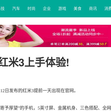
科技
汽车
时尚
企业
游戏
美食
商讯
消
红米3上手体验!
12日发布的红米3提前一天出现在官网。
“寄予厚望”的手机，5英寸屏、金属机身、三色搭配、全