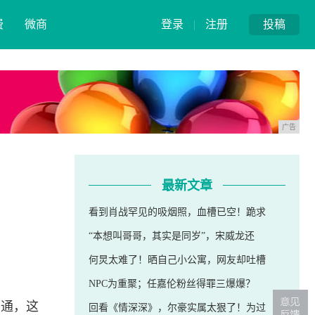
费
微商
登录
|
注册
投稿
广告
最新文章
看到肖战罕见的吸烟照，血槽已空！跪求
“本想叫哥哥，其实是同岁”，宋威龙还
何炅太难了！晒自己小公寓，网友却吐槽
NPC为重聚；任嘉伦粉丝得罪三爆爆？
网通，这
回看《情深深》，尔豪实属太狠了！为过