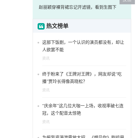
赵丽颖穿裸背裙忘记开滤镜，看到生图下
热文榜单
这部下饭剧，一个认识的演员都没有，却让
人欲罢不能
资讯
终于盼来了《王牌对王牌》，网友却说“吃
播”贾玲长得像高晓松？
资讯
“庆余年”这几位大咖一上场，收视率破七连
冠，这个配音太惊艳
资讯
为报复资源泄露放大招，《想见你》剧组用