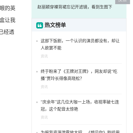
赵丽颖穿裸背裙忘记开滤镜，看到生图下
满眼的英
装盒让我
热文榜单
已经透
这部下饭剧，一个认识的演员都没有，却让
人欲罢不能
资讯
终于盼来了《王牌对王牌》，网友却说“吃
播”贾玲长得像高晓松？
资讯
“庆余年”这几位大咖一上场，收视率破七连
冠，这个配音太惊艳
资讯
为报复资源泄露放大招，《想见你》剧组用