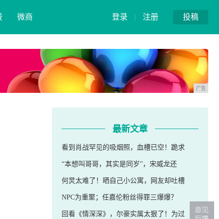
费
微商
登录
|
注册
投稿
广告
最新文章
看到肖战罕见的吸烟照，血槽已空！跪求
“本想叫哥哥，其实是同岁”，宋威龙还
何炅太难了！晒自己小公寓，网友却吐槽
NPC为重聚；任嘉伦粉丝得罪三爆爆？
回看《情深深》，尔豪实属太狠了！为过