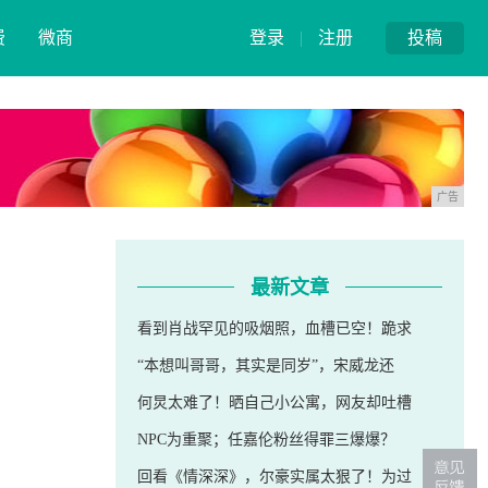
费
微商
登录
|
注册
投稿
广告
最新文章
看到肖战罕见的吸烟照，血槽已空！跪求
“本想叫哥哥，其实是同岁”，宋威龙还
何炅太难了！晒自己小公寓，网友却吐槽
NPC为重聚；任嘉伦粉丝得罪三爆爆？
回看《情深深》，尔豪实属太狠了！为过