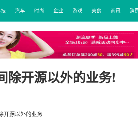
科技
汽车
时尚
企业
游戏
美食
商讯
消
之间除开源以外的业务!