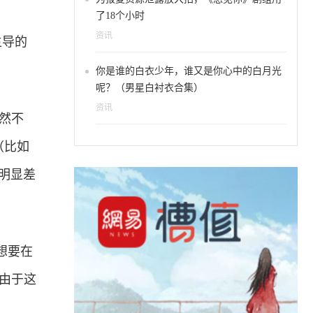
了18个小时
资讯
主导的
你是谁的白衣少年，谁又是你心中的白月光
呢？（男星白衬衣合集）
资讯
截然不
（比如
在明显差
商想要在
。由于这