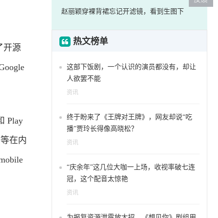
赵丽颖穿裸背裙忘记开滤镜，看到生图下
热文榜单
了开源
ogle
这部下饭剧，一个认识的演员都没有，却让
人欲罢不能
资讯
终于盼来了《王牌对王牌》，网友却说“吃
Play
播”贾玲长得像高晓松？
e 等在内
资讯
bile
“庆余年”这几位大咖一上场，收视率破七连
冠，这个配音太惊艳
资讯
为报复资源泄露放大招，《想见你》剧组用