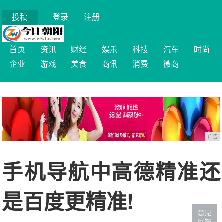
投稿
登录
|
注册
首页
资讯
财经
娱乐
科技
汽车
时尚
企业
游戏
美食
商讯
消费
微商
广告
手机导航中高德精准还
是百度更精准!