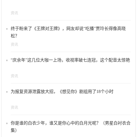
资讯
终于盼来了《王牌对王牌》，网友却说“吃播”贾玲长得像高晓
松？
资讯
“庆余年”这几位大咖一上场，收视率破七连冠，这个配音太惊艳
资讯
为报复资源泄露放大招，《想见你》剧组用了18个小时
资讯
你是谁的白衣少年，谁又是你心中的白月光呢？（男星白衬衣合
集）