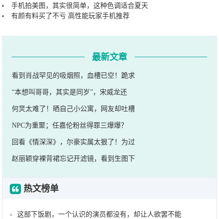
手机拍美图，其实很简单，这种色调适合夏天
有颜有料买了不亏 高性能玩家手机推荐
最新文章
看到肖战罕见的吸烟照，血槽已空！跪求
“本想叫哥哥，其实是同岁”，宋威龙还
何炅太难了！晒自己小公寓，网友却吐槽
NPC为重聚；任嘉伦粉丝得罪三爆爆？
回看《情深深》，尔豪实属太狠了！为过
赵丽颖穿裸背裙忘记开滤镜，看到生图下
热文榜单
这部下饭剧，一个认识的演员都没有，却让人欲罢不能