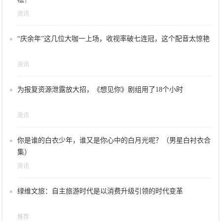
资讯
“庆余年”这几位大咖一上场，收视率破七连冠，这个配音太惊艳
资讯
为报复资源泄露放大招，《想见你》剧组用了18个小时
资讯
你是谁的白衣少年，谁又是你心中的白月光呢？（男星白衬衣合
集）
资讯
绿维文旅：自主旅游时代是以消费升级引领的时代变革
推荐