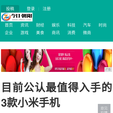
投稿
登录
|
注册
首页
资讯
财经
娱乐
科技
汽车
时尚
企业
游戏
美食
商讯
消费
微商
广告
目前公认最值得入手的
3款小米手机