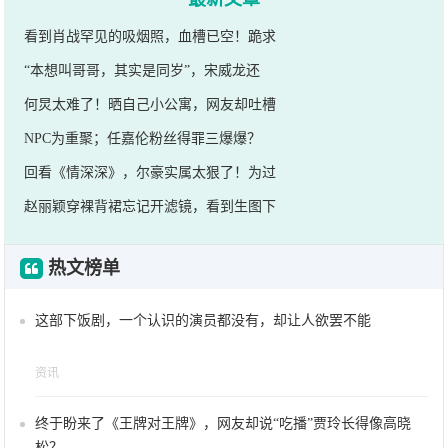
看到肖战罕见的吸烟照，血槽已空！跪求
“本想叫哥哥，其实是同岁”，宋威龙还
何炅太难了！晒自己小公寓，网友却吐槽
NPC为重聚；任嘉伦粉丝得罪三爆爆？
回看《情深深》，尔豪实属太狠了！为过
赵丽颖穿裸背裙忘记开滤镜，看到生图下
热文榜单
这部下饭剧，一个认识的演员都没有，却让人欲罢不能
资讯
终于盼来了《王牌对王牌》，网友却说“吃播”贾玲长得像高晓
松？