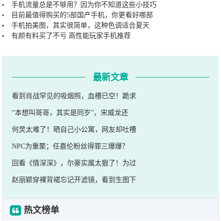
手机流量总是不够用？因为你不知道这些小技巧
目前最值得购买的5部国产手机，你更看好哪部
手机拍美图，其实很简单，这种色调适合夏天
有颜有料买了不亏 高性能玩家手机推荐
最新文章
看到肖战罕见的吸烟照，血槽已空！跪求
“本想叫哥哥，其实是同岁”，宋威龙还
何炅太难了！晒自己小公寓，网友却吐槽
NPC为重聚；任嘉伦粉丝得罪三爆爆？
回看《情深深》，尔豪实属太狠了！为过
赵丽颖穿裸背裙忘记开滤镜，看到生图下
热文榜单