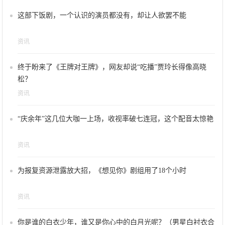
这部下饭剧，一个认识的演员都没有，却让人欲罢不能
资讯
终于盼来了《王牌对王牌》，网友却说“吃播”贾玲长得像高晓
松？
资讯
“庆余年”这几位大咖一上场，收视率破七连冠，这个配音太惊艳
资讯
为报复资源泄露放大招，《想见你》剧组用了18个小时
资讯
你是谁的白衣少年，谁又是你心中的白月光呢？（男星白衬衣合