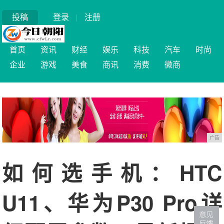
投稿
登录
|
注册
首页
资讯
财经
娱乐
科技
汽车
时尚
企业
游戏
美食
商讯
消费
微商
广告
如何选手机：HTC
U11、华为P30 Pro详