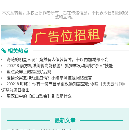
本文系转载，版权归原作者所有；旨在传递信息，不代表今日朝阳的观
点和立场。
相关热点
奇葩的明星人设：竟然有人假装智障，十以内加减都不会
200218 前方杨洋美貌高能预警！狐狸羊发动美貌“杀人”技能
盘点荧屏上的超级好后妈
爱情公寓五神预测疫情？小编亲测这是网络谣言
200218 叮咚！你有一份节目单更改通知需查收 今晚《天天云时间》
调整为周日播出
周深口中的【红白歌会】到底是什么
最新文章