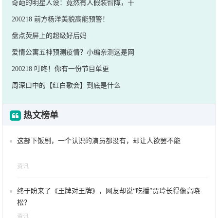
奇葩的明星人设：竟然有人假装智障，十
200218 前方杨洋美貌高能预警！
盘点荧屏上的超级好后妈
爱情公寓五神预测疫情？小编亲测这是网
200218 叮咚！你有一份节目单更
周深口中的【红白歌会】到底是什么
热文榜单
这部下饭剧，一个认识的演员都没有，却让人欲罢不能
资讯
终于盼来了《王牌对王牌》，网友却说“吃播”贾玲长得像高晓
松？
资讯