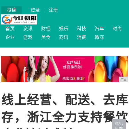
投稿
登录
|
注册
首页
资讯
财经
娱乐
科技
汽车
时尚
企业
游戏
美食
商讯
消费
微商
广告
线上经营、配送、去库
存，浙江全力支持餐饮