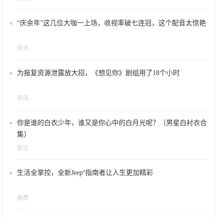
“庆余年”这几位大咖一上场，收视率破七连冠，这个配音太惊艳
资讯
为报复资源泄露放大招，《想见你》剧组用了18个小时
资讯
你是谁的白衣少年，谁又是你心中的白月光呢？（男星白衬衣合
集）
资讯
生活全掌控，全新Jeep⁺指南者让人生更加精彩
推荐