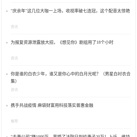
“庆余年”这几位大咖一上场，收视率破七连冠，这个配音太惊艳
资讯
为报复资源泄露放大招，《想见你》剧组用了18个小时
资讯
你是谁的白衣少年，谁又是你心中的白月光呢？（男星白衬衣合
集）
资讯
携手共战疫情 麻袋财富用科技落实普惠金融
推荐
“夫妻公司”赚1000万，离婚了法院只判给妻子20万！上诉，维持