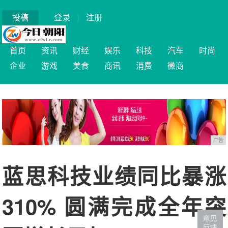
投稿
登录
|
注册
首页
资讯
财经
娱乐
科技
汽车
时尚
企业
游戏
美食
商讯
消费
微商
广告
蓝思科技业绩同比暴涨
310% 圆满完成全年突