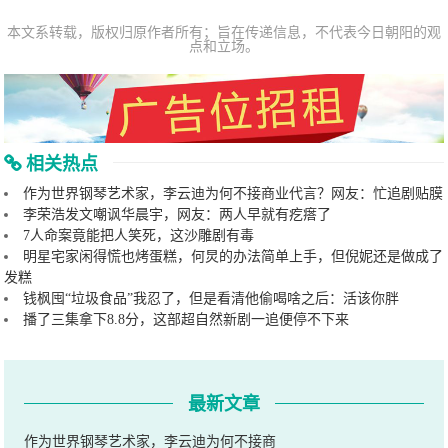
本文系转载，版权归原作者所有；旨在传递信息，不代表今日朝阳的观
点和立场。
相关热点
作为世界钢琴艺术家，李云迪为何不接商业代言？网友：忙追剧贴膜
李荣浩发文嘲讽华晨宇，网友：两人早就有疙瘩了
7人命案竟能把人笑死，这沙雕剧有毒
明星宅家闲得慌也烤蛋糕，何炅的办法简单上手，但倪妮还是做成了
发糕
钱枫囤“垃圾食品”我忍了，但是看清他偷喝啥之后：活该你胖
播了三集拿下8.8分，这部超自然新剧一追便停不下来
最新文章
作为世界钢琴艺术家，李云迪为何不接商