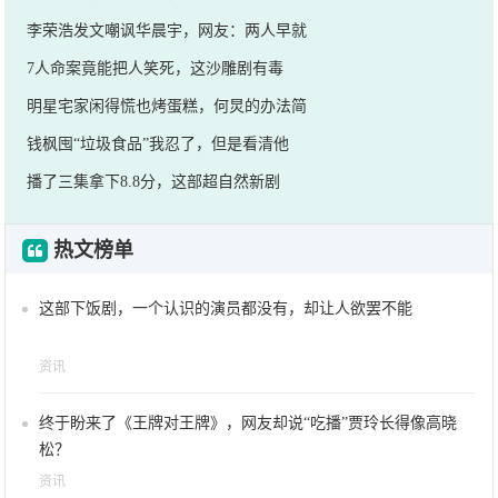
李荣浩发文嘲讽华晨宇，网友：两人早就
7人命案竟能把人笑死，这沙雕剧有毒
明星宅家闲得慌也烤蛋糕，何炅的办法简
钱枫囤“垃圾食品”我忍了，但是看清他
播了三集拿下8.8分，这部超自然新剧
热文榜单
这部下饭剧，一个认识的演员都没有，却让人欲罢不能
资讯
终于盼来了《王牌对王牌》，网友却说“吃播”贾玲长得像高晓
松？
资讯