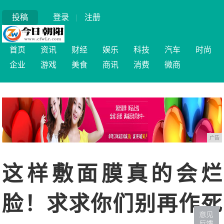
投稿
登录
|
注册
首页
资讯
财经
娱乐
科技
汽车
时尚
企业
游戏
美食
商讯
消费
微商
广告
这样敷面膜真的会烂
脸！求求你们别再作死