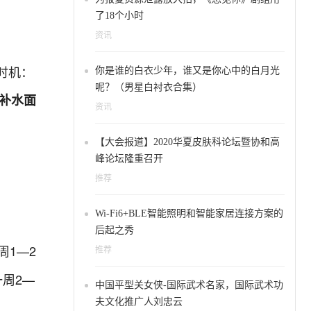
了18个小时
资讯
时机：
你是谁的白衣少年，谁又是你心中的白月光
呢？（男星白衬衣合集）
；补水面
资讯
。
【大会报道】2020华夏皮肤科论坛暨协和高
峰论坛隆重召开
推荐
Wi-Fi6+BLE智能照明和智能家居连接方案的
后起之秀
周1—2
推荐
周2—
中国平型关女侠-国际武术名家，国际武术功
夫文化推广人刘忠云