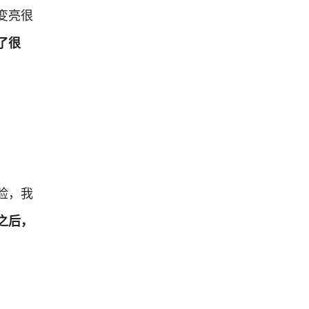
变亮很
了很
脸，我
之后，