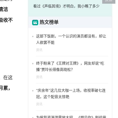
看过《声临其境》才明白，我小瞧了多少
清洁
吸收不
热文榜单
这部下饭剧，一个认识的演员都没有，却让
人欲罢不能
资讯
终于盼来了《王牌对王牌》，网友却说“吃
播”贾玲长得像高晓松？
。在这
资讯
月累，
“庆余年”这几位大咖一上场，收视率破七连
冠，这个配音太惊艳
资讯
为报复资源泄露放大招，《想见你》剧组用