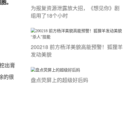
细胞。
为报复资源泄露放大招，《想见你》剧
组用了18个小时
200218 前方杨洋美貌高能预警！狐狸羊
发动美貌
的挖出膏
涂的很
盘点荧屏上的超级好后妈