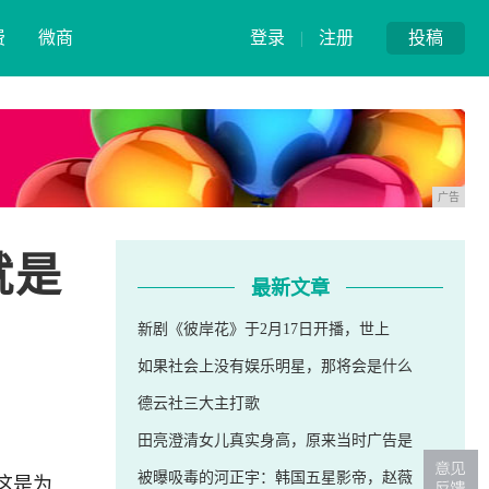
费
微商
登录
|
注册
投稿
广告
就是
最新文章
新剧《彼岸花》于2月17日开播，世上
如果社会上没有娱乐明星，那将会是什么
德云社三大主打歌
田亮澄清女儿真实身高，原来当时广告是
这是为
被曝吸毒的河正宇：韩国五星影帝，赵薇