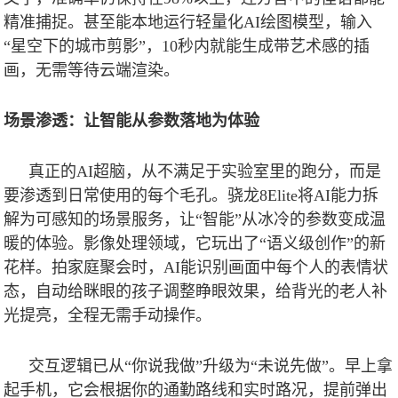
精准捕捉。甚至能本地运行轻量化
AI
绘图模型，输入
“星空下的城市剪影”，
10
秒内就能生成带艺术感的插
画，无需等待云端渲染。
场景渗透：让智能从参数落地为体验
真正的
AI
超脑，从不满足于实验室里的跑分，而是
要渗透到日常使用的每个毛孔。骁龙
8Elite
将
AI
能力拆
解为可感知的场景服务，让“智能”从冰冷的参数变成温
暖的体验。影像处理领域，它玩出了“语义级创作”的新
花样。拍家庭聚会时，
AI
能识别画面中每个人的表情状
态，自动给眯眼的孩子调整睁眼效果，给背光的老人补
光提亮，全程无需手动操作。
交互逻辑已从“你说我做”升级为“未说先做”。早上拿
起手机，它会根据你的通勤路线和实时路况，提前弹出