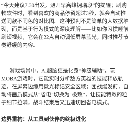
“今天建议
7:30
出发，避开早高峰拥堵段”的提醒；刷购
物软件时，看到喜欢的商品停留超过
3
秒，就会自动推
送同款不同色的对比图。这种预判不是简单的大数据堆
砌，而是基于行为模式的深度理解——比如你习惯睡前
刷短视频，它会在
22
点自动调低屏幕蓝光，同时推荐节
奏舒缓的内容。
游戏场景中，
AI
超脑更是化身“神级辅助”。玩
MOBA
游戏时，它能实时分析敌方英雄的技能释放轨
迹，在屏幕边缘用微光标记安全区域；团战爆发前，自
动将画质模式从“省电”切换为“极致”，让技能特效的粒
子细节拉满，战斗结束后又迅速切回省电模式。
边界重构：从工具到伙伴的终极进化