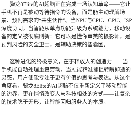
骁龙
8Elite
的
AI
超脑正在完成一场认知革命——它让
手机不再是被动等待指令的设备，而是能主动理解场
景、预判需求的“共生伙伴”。当
NPU
与
CPU
、
GPU
、
ISP
深度协同，当智能从单点功能升级为系统能力，移动设
备的定义被彻底刷新：它可以是懂你审美的摄影师，是
预判风险的安全卫士，是辅助决策的智囊团。
这种进化的终极意义，在于释放人的创造力——当
手机能自动处理重复劳动，当
AI
能精准捕捉转瞬即逝的
灵感，用户便能专注于更有价值的思考与表达。从这个
角度看，骁龙
8Elite
的
AI
超脑不仅重新定义了移动智能
的边界，更在悄悄改变人与科技相处的方式——让复杂
的技术隐于无形，让智能回归服务人的本质。