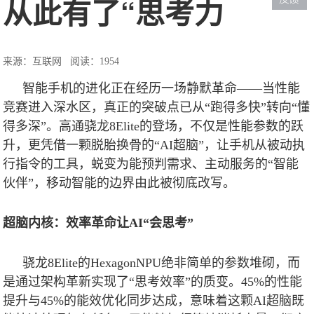
从此有了“思考力
来源：互联网
阅读：1954
智能手机的进化正在经历一场静默革命——当性能
竞赛进入深水区，真正的突破点已从“跑得多快”转向“懂
得多深”。高通骁龙
8Elite
的登场，不仅是性能参数的跃
升，更凭借一颗脱胎换骨的“
AI
超脑”，让手机从被动执
行指令的工具，蜕变为能预判需求、主动服务的“智能
伙伴”，移动智能的边界由此被彻底改写。
超脑内核：效率革命让
AI
“会思考”
骁龙
8Elite
的
HexagonNPU
绝非简单的参数堆砌，而
是通过架构革新实现了“思考效率”的质变。
45%
的性能
提升与
45%
的能效优化同步达成，意味着这颗
AI
超脑既