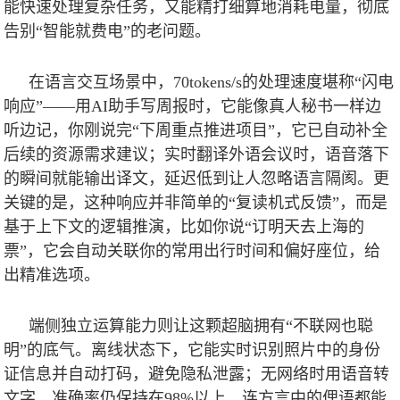
能快速处理复杂任务，又能精打细算地消耗电量，彻底
告别“智能就费电”的老问题。
在语言交互场景中，
70tokens/s
的处理速度堪称“闪电
响应”——用
AI
助手写周报时，它能像真人秘书一样边
听边记，你刚说完“下周重点推进项目”，它已自动补全
后续的资源需求建议；实时翻译外语会议时，语音落下
的瞬间就能输出译文，延迟低到让人忽略语言隔阂。更
关键的是，这种响应并非简单的“复读机式反馈”，而是
基于上下文的逻辑推演，比如你说“订明天去上海的
票”，它会自动关联你的常用出行时间和偏好座位，给
出精准选项。
端侧独立运算能力则让这颗超脑拥有“不联网也聪
明”的底气。离线状态下，它能实时识别照片中的身份
证信息并自动打码，避免隐私泄露；无网络时用语音转
文字，准确率仍保持在
98%
以上，连方言中的俚语都能