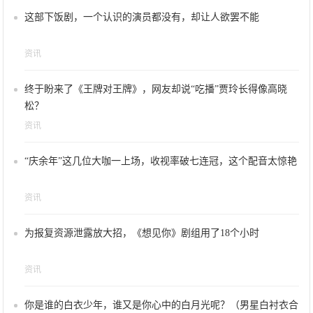
这部下饭剧，一个认识的演员都没有，却让人欲罢不能
资讯
终于盼来了《王牌对王牌》，网友却说“吃播”贾玲长得像高晓
松？
资讯
“庆余年”这几位大咖一上场，收视率破七连冠，这个配音太惊艳
资讯
为报复资源泄露放大招，《想见你》剧组用了18个小时
资讯
你是谁的白衣少年，谁又是你心中的白月光呢？（男星白衬衣合