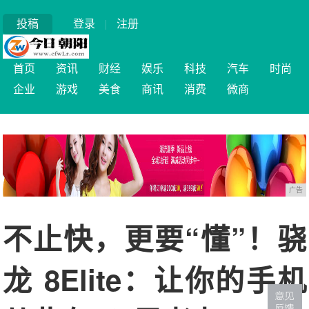
投稿
登录
|
注册
首页
资讯
财经
娱乐
科技
汽车
时尚
企业
游戏
美食
商讯
消费
微商
广告
不止快，更要“懂”！骁
龙 8Elite：让你的手机