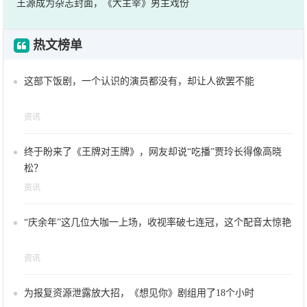
王源成为杂志封面，《大主宰》男主戏份
热文榜单
这部下饭剧，一个认识的演员都没有，却让人欲罢不能
资讯
终于盼来了《王牌对王牌》，网友却说“吃播”贾玲长得像高晓
松？
资讯
“庆余年”这几位大咖一上场，收视率破七连冠，这个配音太惊艳
资讯
为报复资源泄露放大招，《想见你》剧组用了18个小时