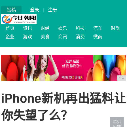
投稿
登录
|
注册
首页
资讯
财经
娱乐
科技
汽车
时尚
企业
游戏
美食
商讯
消费
微商
广告
iPhone新机再出猛料让
你失望了么？