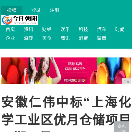
投稿
登录
|
注册
首页
资讯
财经
娱乐
科技
汽车
时尚
企业
游戏
美食
商讯
消费
微商
广告
安徽仁伟中标“上海化
学工业区优月仓储项目