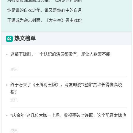
为报复资源泄露放大招，《想见你》剧组
你是谁的白衣少年，谁又是你心中的白月
王源成为杂志封面，《大主宰》男主戏份
热文榜单
这部下饭剧，一个认识的演员都没有，却让人欲罢不能
资讯
终于盼来了《王牌对王牌》，网友却说“吃播”贾玲长得像高晓
松？
资讯
“庆余年”这几位大咖一上场，收视率破七连冠，这个配音太惊艳
资讯