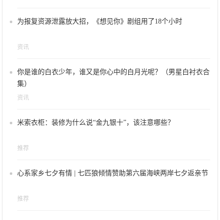
为报复资源泄露放大招，《想见你》剧组用了18个小时
资讯
你是谁的白衣少年，谁又是你心中的白月光呢？（男星白衬衣合
集）
资讯
米索衣柜：装修为什么说“金九银十”，该注意哪些？
推荐
心系家乡七夕有情 | 七匹狼倾情赞助第六届海峡两岸七夕返亲节
推荐