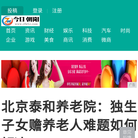
投稿
登录
|
注册
首页
资讯
财经
娱乐
科技
汽车
时尚
企业
游戏
美食
商讯
消费
微商
广告
北京泰和养老院：独生
子女赡养老人难题如何