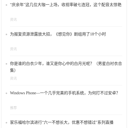
“庆余年”这几位大咖一上场，收视率破七连冠，这个配音太惊艳
资讯
为报复资源泄露放大招，《想见你》剧组用了18个小时
资讯
你是谁的白衣少年，谁又是你心中的白月光呢？（男星白衬衣合
集）
资讯
Windows Phone—一个几乎完美的手机系统，为何打不过安卓？
推荐
家乐福哈尔滨进行“六一不想长大，优惠不想错过”系列直播