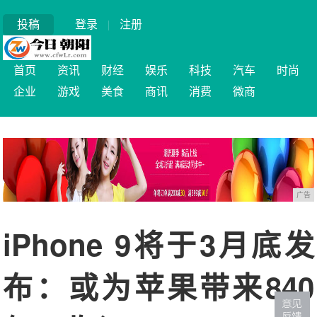
投稿
登录
|
注册
首页
资讯
财经
娱乐
科技
汽车
时尚
企业
游戏
美食
商讯
消费
微商
广告
iPhone 9将于3月底发
布：或为苹果带来840