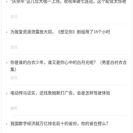
“庆余年”这几位大咖一上场，收视率破七连冠，这个配音太惊艳
资讯
为报复资源泄露放大招，《想见你》剧组用了18个小时
资讯
你是谁的白衣少年，谁又是你心中的白月光呢？（男星白衬衣合
集）
资讯
电动悍马证实，还找詹姆斯打广告，会是怎样驾驶体验
推荐
我国数字经济超万亿排名前十的省份，你的省在榜么？