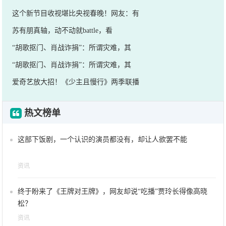
这个新节目收视堪比央视春晚！网友：有
苏有朋真轴，动不动就battle，看
“胡歌抠门、肖战诈捐”：所谓灾难，其
“胡歌抠门、肖战诈捐”：所谓灾难，其
爱奇艺放大招！《少主且慢行》两季联播
热文榜单
这部下饭剧，一个认识的演员都没有，却让人欲罢不能
资讯
终于盼来了《王牌对王牌》，网友却说“吃播”贾玲长得像高晓
松？
资讯