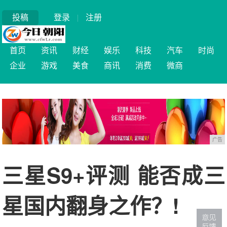
投稿
登录
|
注册
首页
资讯
财经
娱乐
科技
汽车
时尚
企业
游戏
美食
商讯
消费
微商
广告
三星S9+评测 能否成三
星国内翻身之作？!