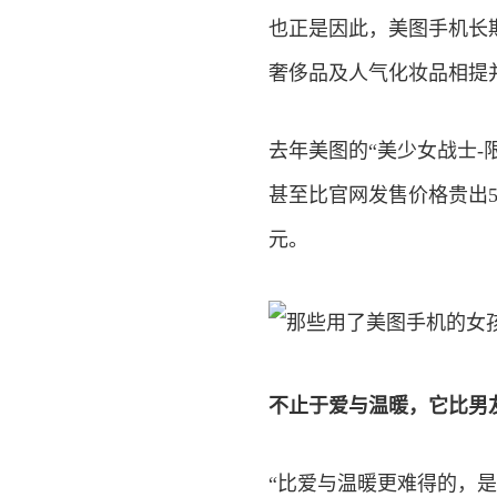
也正是因此，美图手机长期
奢侈品及人气化妆品相提
去年美图的“美少女战士
甚至比官网发售价格贵出5
元。
不止于爱与温暖，它比男
“比爱与温暖更难得的，