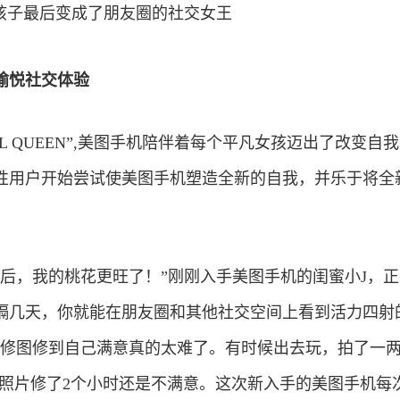
愉悦社交体验
IAL QUEEN”,美图手机陪伴着每个平凡女孩迈出了改变自
性用户开始尝试使美图手机塑造全新的自我，并乐于将全
机后，我的桃花更旺了！”刚刚入手美图手机的闺蜜小J，
隔几天，你就能在朋友圈和其他社交空间上看到活力四射
为修图修到自己满意真的太难了。有时候出去玩，拍了一
的照片修了2个小时还是不满意。这次新入手的美图手机每