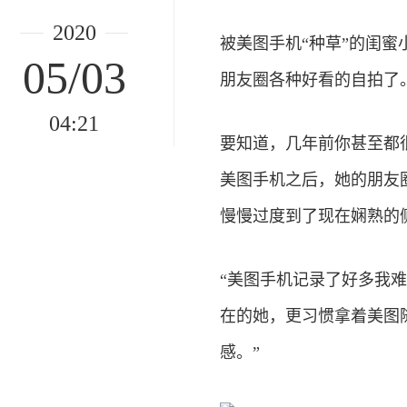
2020
被美图手机“种草”的闺
05/03
朋友圈各种好看的自拍了
04:21
要知道，几年前你甚至都
美图手机之后，她的朋友
慢慢过度到了现在娴熟的
“美图手机记录了好多我
在的她，更习惯拿着美图
感。”