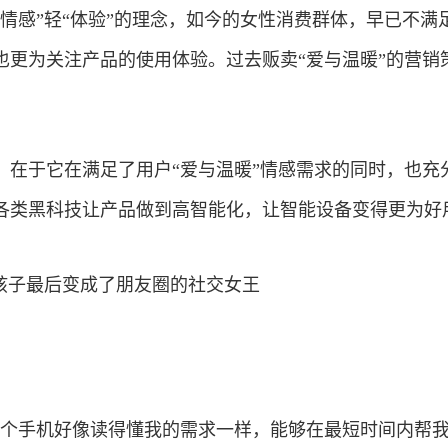
情感”轻“体验”的理念，如今的女性消费群体，早已不满
也更为关注产品的使用体验。过去贩卖“爱与温暖”的营销
。
，在于它在满足了用户“爱与温暖”情感需求的同时，也充
各类黑科技让产品做到高智能化，让智能设备变得更为好
这个手机好像读得懂我的需求一样，能够在最短时间内帮