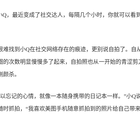
蜜小Q，最近变成了社交达人，每隔几个小时，你就可以看
。
很难找到小Q在社交网络存在的痕迹，更别说自拍了。自
圈的次数明显慢慢多了起来，自拍照也从一开始的青涩剪
侧颜杀。
难以忘记的心情，就像一本随身携带的日记本一样。”小Q
随时抓拍，“我喜欢美图手机随意抓拍到的照片给自己带